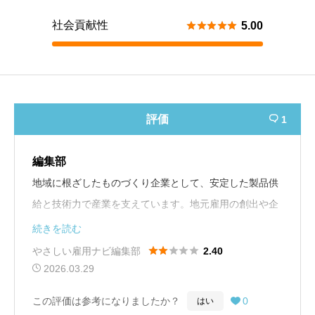
社会貢献性





5.00
評価
1

編集部
地域に根ざしたものづくり企業として、安定した製品供
給と技術力で産業を支えています。地元雇用の創出や企
業間連携を通じて地域経済の活性化にも貢献しており、
続きを読む
堅実な取り組みが積み重なっています。安定した環境で





やさしい雇用ナビ編集部
2.40
技術を磨きたい方にとって魅力のある企業です。
2026.03.29
この評価は参考になりましたか？
0
はい
