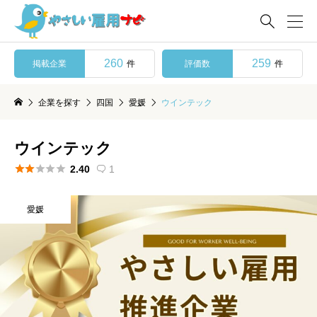

260
259
掲載企業
評価数
件
件
企業を探す
四国
愛媛
ウインテック
ウインテック





2.40
1

愛媛