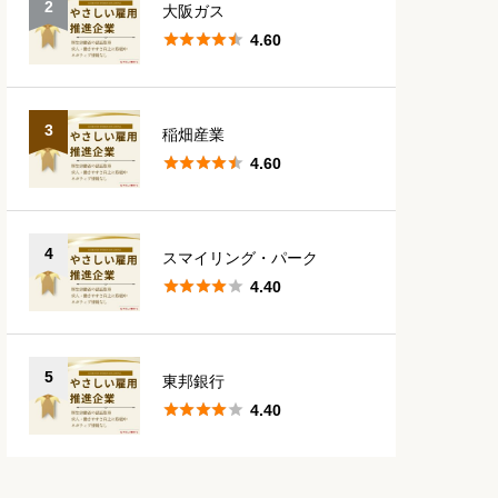
2
大阪ガス





4.60
3
稲畑産業





4.60
4
スマイリング・パーク





4.40
5
東邦銀行





4.40