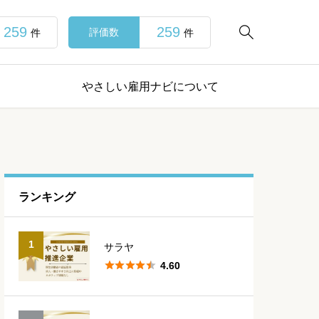
259
259

評価数
件
件
やさしい雇用ナビについて
ランキング
1
サラヤ





4.60