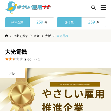

259
259
掲載企業
評価数
件
件
企業を探す
近畿
大阪
大光電機
大光電機





2.60
1

大阪