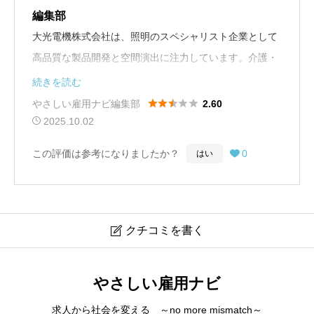
編集部
大光電機株式会社は、照明のスペシャリスト企業として
高品質な製品開発と空間演出に注力しています。介護・
育児と仕事の両立制度も整っており、再雇用制度を通じ
続きを読む
てシニアの活躍も支援しています。安定した環境で専門





やさしい雇用ナビ編集部
2.60
性を活かした働き方が可能です。
2025.10.02
この評価は参考になりましたか？
0
はい

クチコミを書く

大光電機
やさしい雇用ナビ
クチコミは会員登録後に投稿できます。
求人から社会を変える ～no more mismatch～