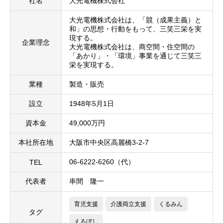
社名
大光電機株式会社
大光電機株式会社は、「競（成果主義）と
和」の思想・行動をもって、三笑三栄を実
現する。
企業理念
大光電機株式会社は、商空間・住空間の
「あかり」・「環境」事業を通じて三笑三
栄を実現する。
業種
製造・販売
設立
1948年5月1日
資本金
49,000万円
本社所在地
大阪市中央区高麗橋3-2-7
06-6222-6260（代）
TEL
代表者
串間 隆一
育児支援
介護両立支援
くるみん
タグ
えるぼし