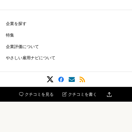
企業を探す
特集
企業評価について
やさしい雇用ナビについて

クチコミを見る
クチコミを書く


Copyright © 2024 台日商事株式会社 All rights reserved.