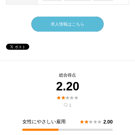
求人情報はこちら
総合得点
2.20





1

女性にやさしい雇用





2.00