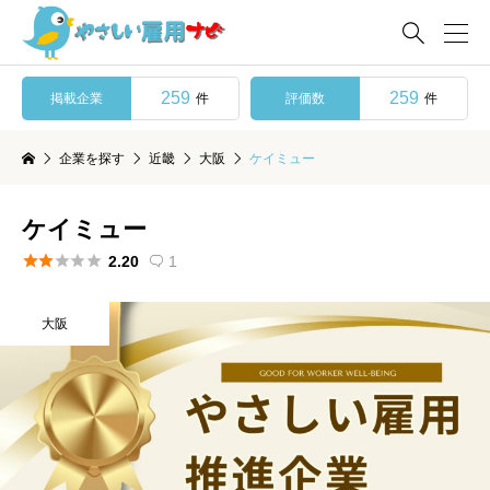

259
259
掲載企業
評価数
件
件
企業を探す
近畿
大阪
ケイミュー
ケイミュー





2.20
1

大阪