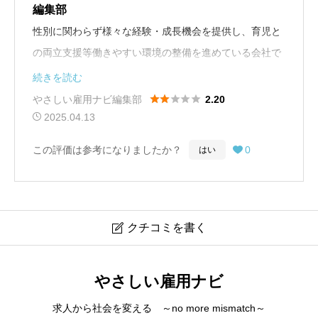
編集部
性別に関わらず様々な経験・成長機会を提供し、育児と
の両立支援等働きやすい環境の整備を進めている会社で
す。
続きを読む
取り組み実績には、企画総合職女性交流会、育休復帰支





やさしい雇用ナビ編集部
2.20
援、管理職向けダイバーシティ教育、早期復職者への子
2025.04.13
育支援手当などがあります。
この評価は参考になりましたか？
0
はい

クチコミを書く

ケイミュー
やさしい雇用ナビ
クチコミは会員登録後に投稿できます。
求人から社会を変える ～no more mismatch～