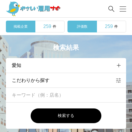

259
259
掲載企業
評価数
件
件
検索結果
こだわりから探す
検索する