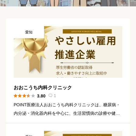
愛知
おおこうち内科クリニック





1
3.80

POINT医療法人おおこうち内科クリニックは、糖尿病・
内分泌・消化器内科を中心に、生活習慣病の診療や健康
診断、各種予防接種など幅広い医療を提供しています。
医師・管理栄養士など多職種が連携し、食事や生活習慣