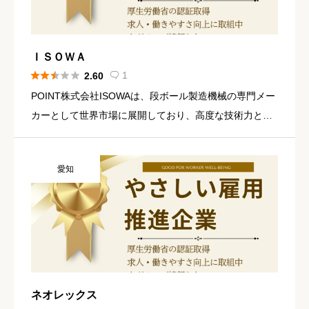
ＩＳＯＷＡ





1
2.60

POINT株式会社ISOWAは、段ボール製造機械の専門メー
カーとして世界市場に展開しており、高度な技術力と独
自開発力を強みとしています。創業以来760件以上の特
許を取得し、ポーター賞や発明大賞など多数の受賞歴が
愛知
あります。 […]
ネオレックス