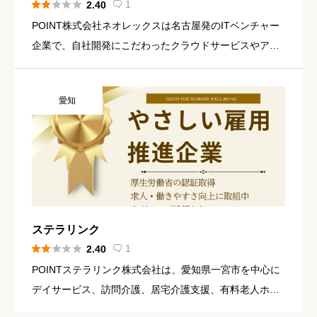





1
2.40

POINT株式会社ネオレックスは名古屋発のITベンチャー
企業で、自社開発にこだわったクラウドサービスやアプ
リケーションを提供しています。 勤怠管理クラウド「キ
ンタイミライ」は大規模市場で国内トップシェアを持
愛知
ち、iPadア […]
ステラリンク





1
2.40

POINTステラリンク株式会社は、愛知県一宮市を中心に
デイサービス、訪問介護、居宅介護支援、有料老人ホー
ムなど多様な介護サービスを展開している福祉事業者で